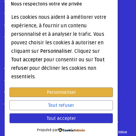
Ressources Humaines
Nous respectons votre vie privée
Digitalisation & AI
Les cookies nous aident à améliorer votre
expérience, à fournir un contenu
Certifications & Labels
personnalisé et à analyser le trafic. Vous
Tourisme Durable
pouvez choisir les cookies à autoriser en
cliquant sur
Personnaliser
. Cliquez sur
OPTIMISER
Tout accepter
pour consentir ou sur
Tout
refuser
pour décliner les cookies non
Formations & Training
essentiels.
Gestion Marques & Notoriété
Personnaliser
Performance Financière
Customer Journey Mapping
Tout refuser
Tout accepter
Nous contacter
C.G.V.
Missions Freelance
Politique Confidentialité
EN
Engagement RSE
Propulsé par
2026-2027Ⓒ
OTELIRIS.com
est une marque enregistrée par
Next Era Value