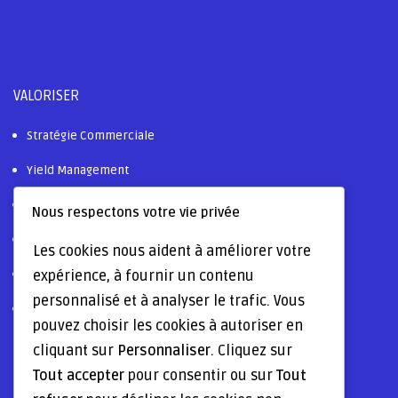
VALORISER
Stratégie Commerciale
Yield Management
Ressources Humaines
Nous respectons votre vie privée
Digitalisation & AI
Les cookies nous aident à améliorer votre
expérience, à fournir un contenu
Certifications & Labels
personnalisé et à analyser le trafic. Vous
Tourisme Durable
pouvez choisir les cookies à autoriser en
cliquant sur
Personnaliser
. Cliquez sur
OPTIMISER
Tout accepter
pour consentir ou sur
Tout