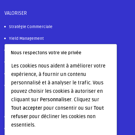
VALORISER
Stratégie Commerciale
Yield Management
Ressources Humaines
Nous respectons votre vie privée
Digitalisation & AI
Les cookies nous aident à améliorer votre
expérience, à fournir un contenu
Certifications & Labels
personnalisé et à analyser le trafic. Vous
Tourisme Durable
pouvez choisir les cookies à autoriser en
cliquant sur
Personnaliser
. Cliquez sur
OPTIMISER
Tout accepter
pour consentir ou sur
Tout
refuser
pour décliner les cookies non
Formations & Training
essentiels.
Gestion Marques & Notoriété