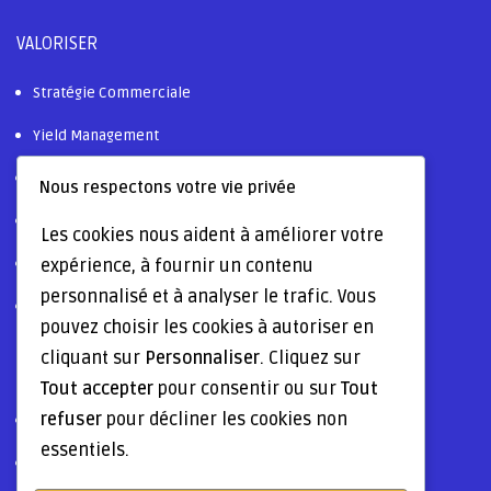
VALORISER
Stratégie Commerciale
Yield Management
Ressources Humaines
Nous respectons votre vie privée
Digitalisation & AI
Les cookies nous aident à améliorer votre
expérience, à fournir un contenu
Certifications & Labels
personnalisé et à analyser le trafic. Vous
Tourisme Durable
pouvez choisir les cookies à autoriser en
cliquant sur
Personnaliser
. Cliquez sur
OPTIMISER
Tout accepter
pour consentir ou sur
Tout
refuser
pour décliner les cookies non
Formations & Training
essentiels.
Gestion Marques & Notoriété